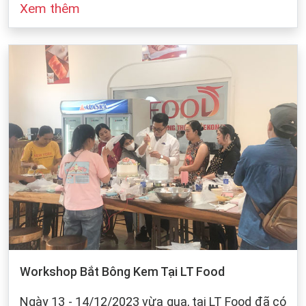
Xem thêm
đó cũng dựa vào sự bảo quản của chúng ta khi
làm bánh. Dưới dây, LT Food sẽ đưa ra những
cách bảo quản chung cho các loại bột mì:
Workshop Bắt Bông Kem Tại LT Food
Ngày 13 - 14/12/2023 vừa qua, tại LT Food đã có