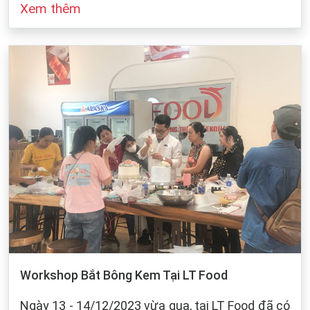
Xem thêm
đó cũng dựa vào sự bảo quản của chúng ta khi
làm bánh. Dưới dây, LT Food sẽ đưa ra những
cách bảo quản chung cho các loại bột mì:
Workshop Bắt Bông Kem Tại LT Food
Ngày 13 - 14/12/2023 vừa qua, tại LT Food đã có