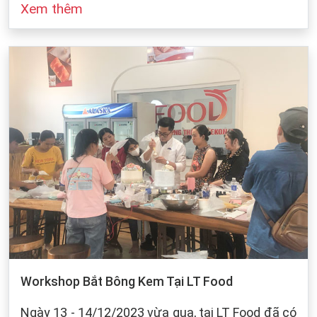
Xem thêm
đó cũng dựa vào sự bảo quản của chúng ta khi
làm bánh. Dưới dây, LT Food sẽ đưa ra những
cách bảo quản chung cho các loại bột mì:
Workshop Bắt Bông Kem Tại LT Food
Ngày 13 - 14/12/2023 vừa qua, tại LT Food đã có