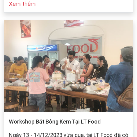
Xem thêm
đó cũng dựa vào sự bảo quản của chúng ta khi
làm bánh. Dưới dây, LT Food sẽ đưa ra những
cách bảo quản chung cho các loại bột mì:
Workshop Bắt Bông Kem Tại LT Food
Ngày 13 - 14/12/2023 vừa qua, tại LT Food đã có