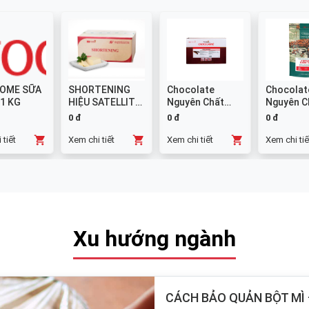
OME SỮA
SHORTENING
Chocolate
Chocolat
 1 KG
HIỆU SATELLITE
Nguyên Chất
Nguyên C
25 KG
Đen GHANA
Sữa 38% -
0 đ
0 đ
0 đ
Thanh 10x1kg
 tiết
Xem chi tiết
Xem chi tiết
Xem chi tiế
Xu hướng ngành
CÁCH BẢO QUẢN BỘT MÌ