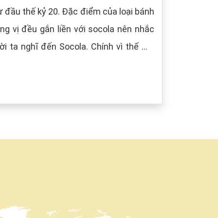
 đầu thế kỷ 20. Đặc điểm của loại bánh
g vị đều gắn liền với socola nên nhắc
i ta nghĩ đến Socola. Chính vì thế mà
âu) tượng trưng cho màu của Socola.