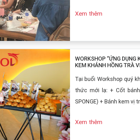
Xem thêm
WORKSHOP “ỨNG DỤNG KE
KEM KHÁNH HỒNG TRÀ V
Tại buổi Workshop quý 
thức mới lạ: + Cốt bán
SPONGE) + Bánh kem vị tr
Xem thêm