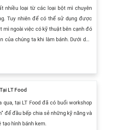
t nhiều loại từ các loại bột mì chuyên
ng. Tuy nhiên để có thể sử dụng được
t mì ngoài việc có kỹ thuật bên cạnh đó
 chúng ta khi làm bánh. Dưới dây,
 cách bảo quản chung cho các loại bột
Tại LT Food
 qua, tại LT Food đã có buổi workshop
m" để đầu bếp chia sẻ những kỹ năng và
ề tạo hình bánh kem.