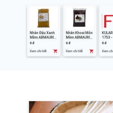
colate
Nhân Đậu Xanh
Nhân Khoai Môn
KULAR
mpound
Mềm ABMAURI
Mềm ABMAURI
1753 -
ng W14 1kg
3kg
3kg
0 đ
0 đ
0 đ
chi tiết
Xem chi tiết
Xem chi tiết
Xem chi