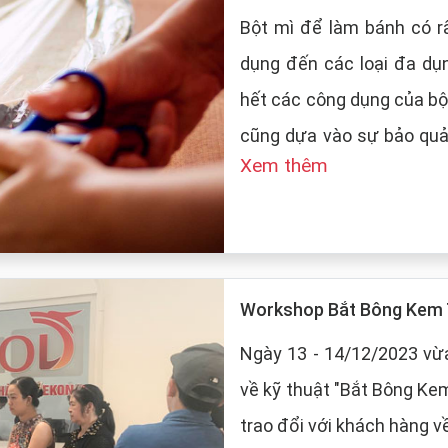
Bột mì để làm bánh có rấ
dụng đến các loại đa dụ
hết các công dụng của bộ
cũng dựa vào sự bảo quản của
Xem thêm
LT Food sẽ đưa ra những
mì:
Workshop Bắt Bông Kem 
Ngày 13 - 14/12/2023 vừa
về kỹ thuật "Bắt Bông Ke
trao đổi với khách hàng v