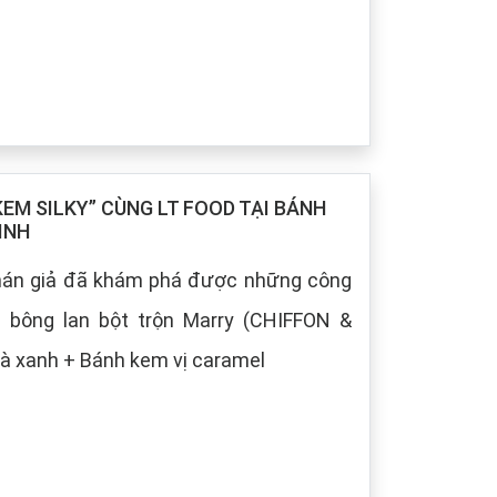
M SILKY” CÙNG LT FOOD TẠI BÁNH
INH
khán giả đã khám phá được những công
h bông lan bột trộn Marry (CHIFFON &
à xanh + Bánh kem vị caramel