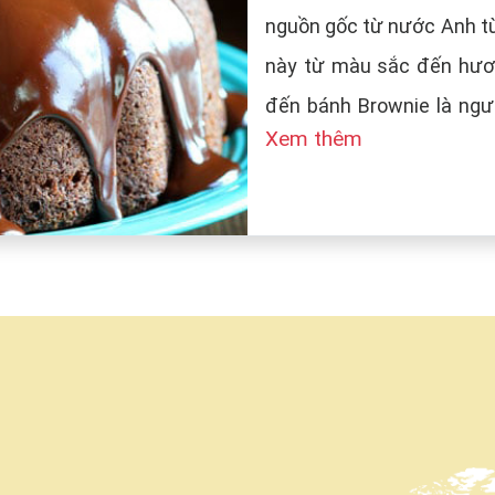
nguồn gốc từ nước Anh từ
này từ màu sắc đến hươn
đến bánh Brownie là ngườ
Xem thêm
tên bánh là Brown (màu n