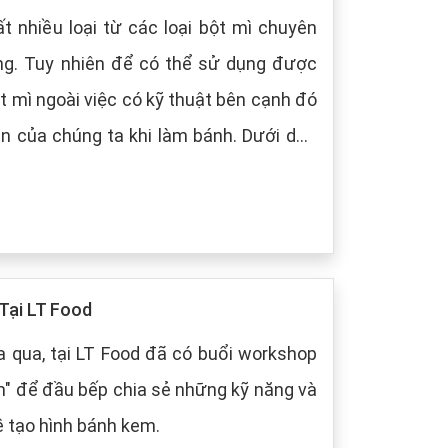
t nhiều loại từ các loại bột mì chuyên
ng. Tuy nhiên để có thể sử dụng được
t mì ngoài việc có kỹ thuật bên cạnh đó
 chúng ta khi làm bánh. Dưới dây,
 cách bảo quản chung cho các loại bột
Tại LT Food
 qua, tại LT Food đã có buổi workshop
m" để đầu bếp chia sẻ những kỹ năng và
ề tạo hình bánh kem.