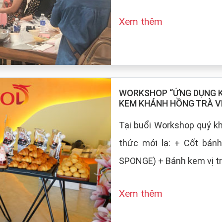
Xem thêm
WORKSHOP “ỨNG DỤNG KE
KEM KHÁNH HỒNG TRÀ V
Tại buổi Workshop quý 
thức mới lạ: + Cốt bán
SPONGE) + Bánh kem vị tr
Xem thêm