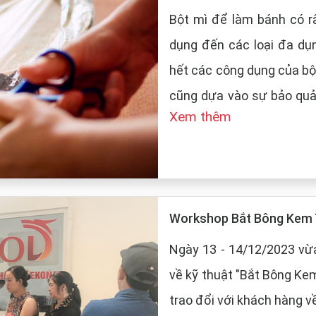
Bột mì để làm bánh có rấ
dụng đến các loại đa dụ
hết các công dụng của bộ
cũng dựa vào sự bảo quản của
Xem thêm
LT Food sẽ đưa ra những
mì:
Workshop Bắt Bông Kem 
Ngày 13 - 14/12/2023 vừa
về kỹ thuật "Bắt Bông Ke
trao đổi với khách hàng v