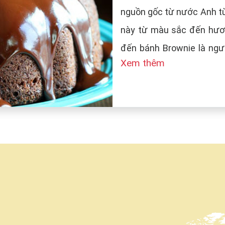
nguồn gốc từ nước Anh từ
này từ màu sắc đến hươn
đến bánh Brownie là ngườ
Xem thêm
tên bánh là Brown (màu n