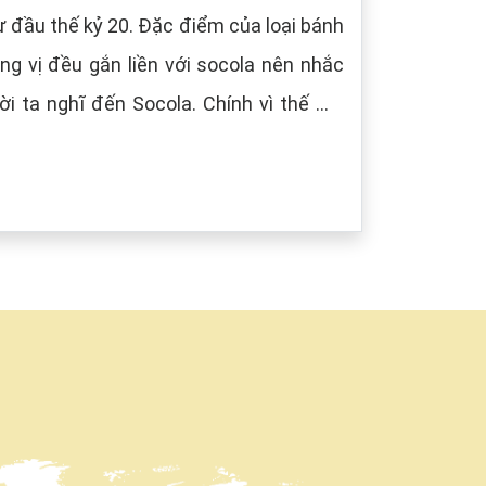
 đầu thế kỷ 20. Đặc điểm của loại bánh
g vị đều gắn liền với socola nên nhắc
i ta nghĩ đến Socola. Chính vì thế mà
âu) tượng trưng cho màu của Socola.