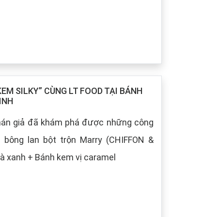
M SILKY” CÙNG LT FOOD TẠI BÁNH
INH
khán giả đã khám phá được những công
h bông lan bột trộn Marry (CHIFFON &
à xanh + Bánh kem vị caramel