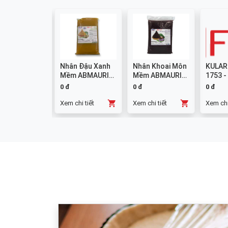
colate
Nhân Đậu Xanh
Nhân Khoai Môn
KULAR
mpound
Mềm ABMAURI
Mềm ABMAURI
1753 -
ng W14 1kg
3kg
3kg
0 đ
0 đ
0 đ
chi tiết
Xem chi tiết
Xem chi tiết
Xem chi