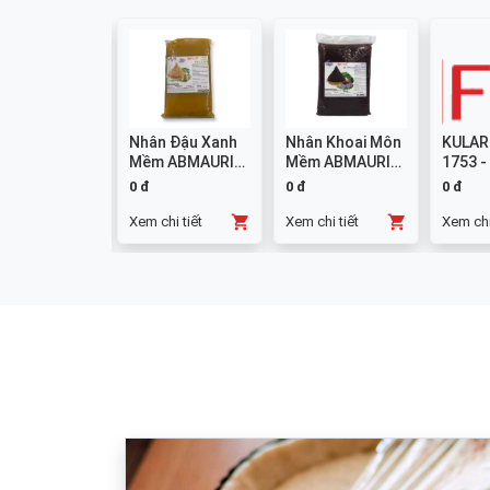
colate
Nhân Đậu Xanh
Nhân Khoai Môn
KULAR
mpound
Mềm ABMAURI
Mềm ABMAURI
1753 -
ng W14 1kg
3kg
3kg
0 đ
0 đ
0 đ
chi tiết
Xem chi tiết
Xem chi tiết
Xem chi