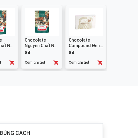
e
Chocolate
Chocolate
Chocolate
hất Nút
Nguyên Chất Nút
Compound Đen
Compound
 1kg
Đen 58% - 1kg
Thanh CCT D632
Trắng W23 -
0 đ
0 đ
0 đ
1kg
t
Xem chi tiết
Xem chi tiết
Xem chi tiết
 ĐÚNG CÁCH