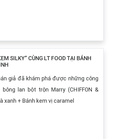
M SILKY” CÙNG LT FOOD TẠI BÁNH
INH
khán giả đã khám phá được những công
h bông lan bột trộn Marry (CHIFFON &
à xanh + Bánh kem vị caramel