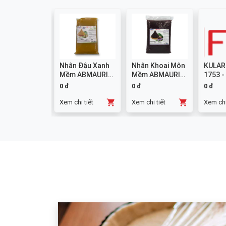
colate
Nhân Đậu Xanh
Nhân Khoai Môn
KULAR
mpound
Mềm ABMAURI
Mềm ABMAURI
1753 -
ng W14 1kg
3kg
3kg
0 đ
0 đ
0 đ
chi tiết
Xem chi tiết
Xem chi tiết
Xem chi