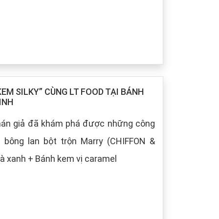
M SILKY” CÙNG LT FOOD TẠI BÁNH
INH
khán giả đã khám phá được những công
h bông lan bột trộn Marry (CHIFFON &
à xanh + Bánh kem vị caramel