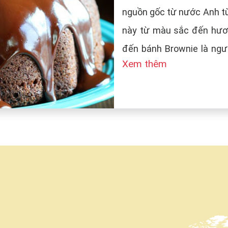
nguồn gốc từ nước Anh từ
này từ màu sắc đến hươn
đến bánh Brownie là ngườ
Xem thêm
tên bánh là Brown (màu n