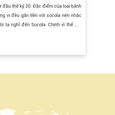
 đầu thế kỷ 20. Đặc điểm của loại bánh
g vị đều gắn liền với socola nên nhắc
i ta nghĩ đến Socola. Chính vì thế mà
âu) tượng trưng cho màu của Socola.