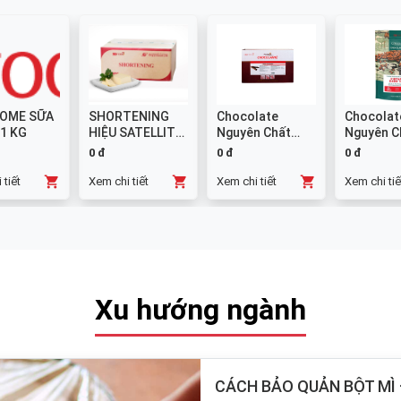
OME SỮA
SHORTENING
Chocolate
Chocolat
 1 KG
HIỆU SATELLITE
Nguyên Chất
Nguyên C
25 KG
Đen GHANA
Sữa 38% -
0 đ
0 đ
0 đ
Thanh 10x1kg
 tiết
Xem chi tiết
Xem chi tiết
Xem chi tiế
Xu hướng ngành
CÁCH BẢO QUẢN BỘT MÌ