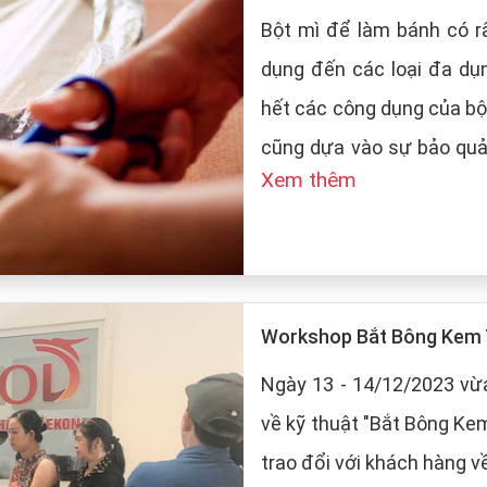
Bột mì để làm bánh có rấ
dụng đến các loại đa dụ
hết các công dụng của bộ
cũng dựa vào sự bảo quản của
Xem thêm
LT Food sẽ đưa ra những
mì:
Workshop Bắt Bông Kem 
Ngày 13 - 14/12/2023 vừa
về kỹ thuật "Bắt Bông Ke
trao đổi với khách hàng v