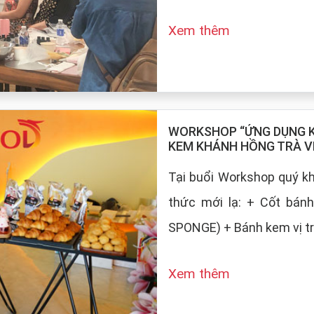
Xem thêm
WORKSHOP “ỨNG DỤNG KE
KEM KHÁNH HỒNG TRÀ V
Tại buổi Workshop quý 
thức mới lạ: + Cốt bán
SPONGE) + Bánh kem vị tr
Xem thêm