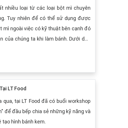
t nhiều loại từ các loại bột mì chuyên
ng. Tuy nhiên để có thể sử dụng được
t mì ngoài việc có kỹ thuật bên cạnh đó
 chúng ta khi làm bánh. Dưới dây,
 cách bảo quản chung cho các loại bột
Tại LT Food
 qua, tại LT Food đã có buổi workshop
m" để đầu bếp chia sẻ những kỹ năng và
ề tạo hình bánh kem.