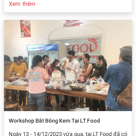
Xem thêm
đó cũng dựa vào sự bảo quản của chúng ta khi
làm bánh. Dưới dây, LT Food sẽ đưa ra những
cách bảo quản chung cho các loại bột mì:
Workshop Bắt Bông Kem Tại LT Food
Ngày 13 - 14/12/2023 vừa qua, tại LT Food đã có