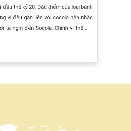
 đầu thế kỷ 20. Đặc điểm của loại bánh
g vị đều gắn liền với socola nên nhắc
i ta nghĩ đến Socola. Chính vì thế mà
âu) tượng trưng cho màu của Socola.