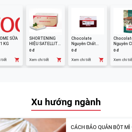
OME SỮA
SHORTENING
Chocolate
Chocolat
 1 KG
HIỆU SATELLITE
Nguyên Chất
Nguyên C
25 KG
Đen GHANA
Sữa 38% -
0 đ
0 đ
0 đ
Thanh 10x1kg
 tiết
Xem chi tiết
Xem chi tiết
Xem chi tiế
Xu hướng ngành
CÁCH BẢO QUẢN BỘT MÌ