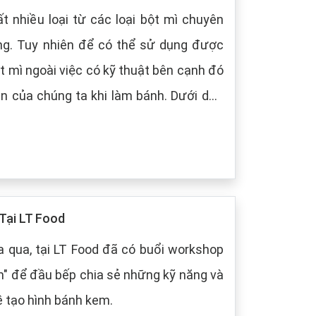
t nhiều loại từ các loại bột mì chuyên
ng. Tuy nhiên để có thể sử dụng được
t mì ngoài việc có kỹ thuật bên cạnh đó
 chúng ta khi làm bánh. Dưới dây,
 cách bảo quản chung cho các loại bột
Tại LT Food
 qua, tại LT Food đã có buổi workshop
m" để đầu bếp chia sẻ những kỹ năng và
ề tạo hình bánh kem.