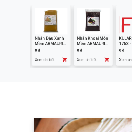
colate
Nhân Đậu Xanh
Nhân Khoai Môn
KULAR
mpound
Mềm ABMAURI
Mềm ABMAURI
1753 -
ng W14 1kg
3kg
3kg
0 đ
0 đ
0 đ
chi tiết
Xem chi tiết
Xem chi tiết
Xem chi