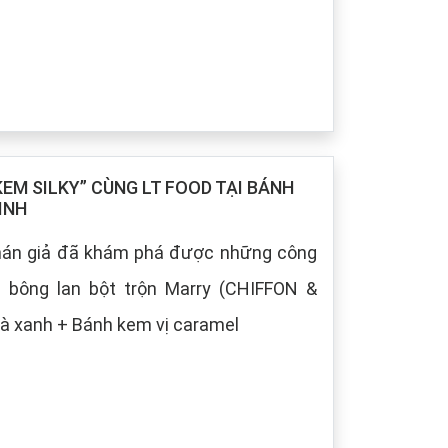
M SILKY” CÙNG LT FOOD TẠI BÁNH
INH
khán giả đã khám phá được những công
h bông lan bột trộn Marry (CHIFFON &
à xanh + Bánh kem vị caramel