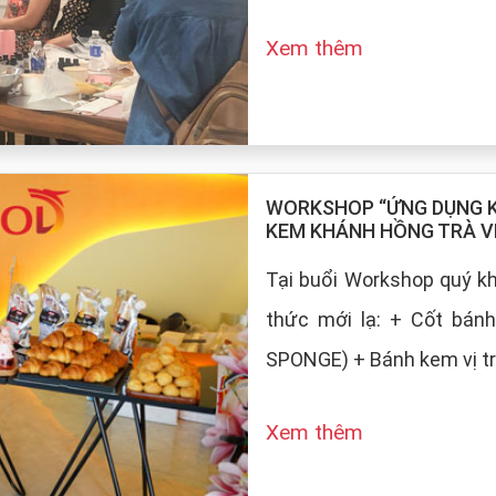
Xem thêm
WORKSHOP “ỨNG DỤNG KE
KEM KHÁNH HỒNG TRÀ V
Tại buổi Workshop quý 
thức mới lạ: + Cốt bán
SPONGE) + Bánh kem vị tr
Xem thêm