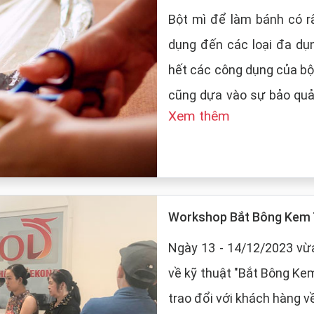
Bột mì để làm bánh có rấ
dụng đến các loại đa dụ
hết các công dụng của bộ
cũng dựa vào sự bảo quản của
Xem thêm
LT Food sẽ đưa ra những
mì:
Workshop Bắt Bông Kem 
Ngày 13 - 14/12/2023 vừa
về kỹ thuật "Bắt Bông Ke
trao đổi với khách hàng v