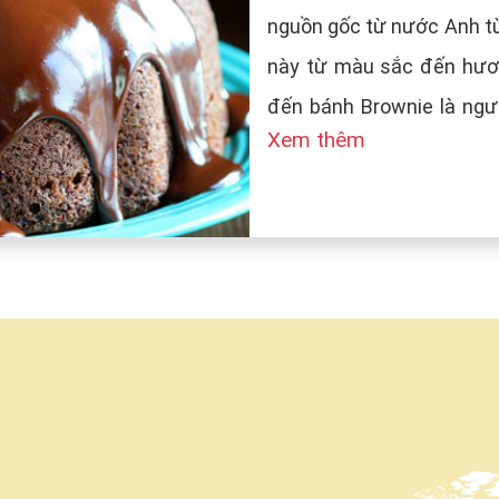
nguồn gốc từ nước Anh từ
này từ màu sắc đến hươn
đến bánh Brownie là ngườ
Xem thêm
tên bánh là Brown (màu n