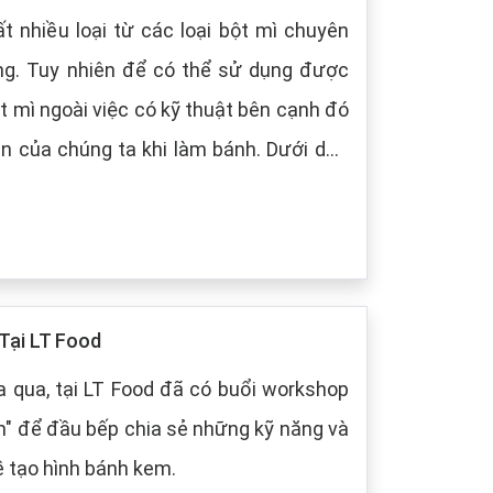
t nhiều loại từ các loại bột mì chuyên
ng. Tuy nhiên để có thể sử dụng được
t mì ngoài việc có kỹ thuật bên cạnh đó
 chúng ta khi làm bánh. Dưới dây,
 cách bảo quản chung cho các loại bột
Tại LT Food
 qua, tại LT Food đã có buổi workshop
m" để đầu bếp chia sẻ những kỹ năng và
ề tạo hình bánh kem.