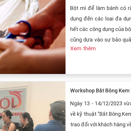
Bột mì để làm bánh có rấ
dụng đến các loại đa dụ
hết các công dụng của bộ
cũng dựa vào sự bảo quản của
Xem thêm
LT Food sẽ đưa ra những
mì:
Workshop Bắt Bông Kem 
Ngày 13 - 14/12/2023 vừa
về kỹ thuật "Bắt Bông Ke
trao đổi với khách hàng v