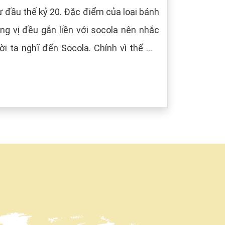
 đầu thế kỷ 20. Đặc điểm của loại bánh
g vị đều gắn liền với socola nên nhắc
i ta nghĩ đến Socola. Chính vì thế mà
âu) tượng trưng cho màu của Socola.