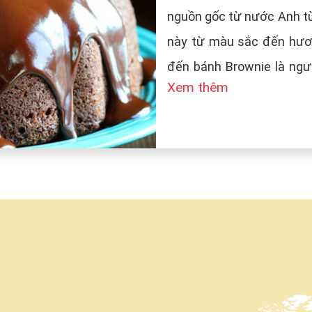
nguồn gốc từ nước Anh từ
này từ màu sắc đến hươn
đến bánh Brownie là ngườ
Xem thêm
tên bánh là Brown (màu n