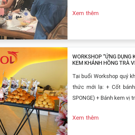
Xem thêm
WORKSHOP “ỨNG DỤNG KE
KEM KHÁNH HỒNG TRÀ V
Tại buổi Workshop quý 
thức mới lạ: + Cốt bán
SPONGE) + Bánh kem vị tr
Xem thêm