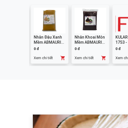
colate
Nhân Đậu Xanh
Nhân Khoai Môn
KULAR
mpound
Mềm ABMAURI
Mềm ABMAURI
1753 -
ng W14 1kg
3kg
3kg
0 đ
0 đ
0 đ
chi tiết
Xem chi tiết
Xem chi tiết
Xem chi