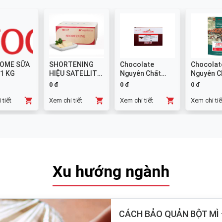
OME SỮA
SHORTENING
Chocolate
Chocolat
 1 KG
HIỆU SATELLITE
Nguyên Chất
Nguyên C
25 KG
Đen GHANA
Sữa 38% -
0 đ
0 đ
0 đ
Thanh 10x1kg
 tiết
Xem chi tiết
Xem chi tiết
Xem chi tiế
Xu hướng ngành
CÁCH BẢO QUẢN BỘT MÌ