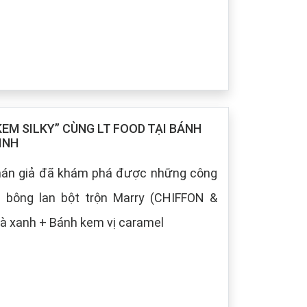
M SILKY” CÙNG LT FOOD TẠI BÁNH
INH
khán giả đã khám phá được những công
h bông lan bột trộn Marry (CHIFFON &
à xanh + Bánh kem vị caramel