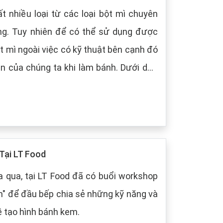
t nhiều loại từ các loại bột mì chuyên
ng. Tuy nhiên để có thể sử dụng được
t mì ngoài việc có kỹ thuật bên cạnh đó
 chúng ta khi làm bánh. Dưới dây,
 cách bảo quản chung cho các loại bột
Tại LT Food
 qua, tại LT Food đã có buổi workshop
m" để đầu bếp chia sẻ những kỹ năng và
ề tạo hình bánh kem.