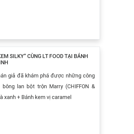
M SILKY” CÙNG LT FOOD TẠI BÁNH
INH
khán giả đã khám phá được những công
h bông lan bột trộn Marry (CHIFFON &
à xanh + Bánh kem vị caramel