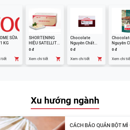
OME SỮA
SHORTENING
Chocolate
Chocolat
 1 KG
HIỆU SATELLITE
Nguyên Chất
Nguyên C
25 KG
Đen GHANA
Sữa 38% -
0 đ
0 đ
0 đ
Thanh 10x1kg
 tiết
Xem chi tiết
Xem chi tiết
Xem chi tiế
Xu hướng ngành
CÁCH BẢO QUẢN BỘT MÌ