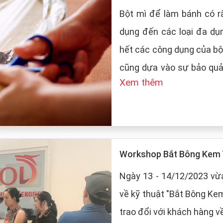
Bột mì để làm bánh có rấ
dụng đến các loại đa dụ
hết các công dụng của bộ
cũng dựa vào sự bảo quản của
Xem thêm
LT Food sẽ đưa ra những
mì:
Workshop Bắt Bông Kem 
Ngày 13 - 14/12/2023 vừa
về kỹ thuật "Bắt Bông Ke
trao đổi với khách hàng v