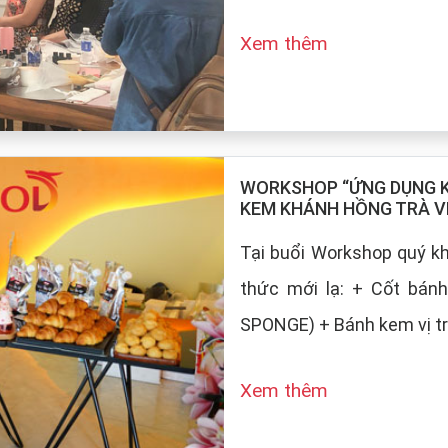
Xem thêm
WORKSHOP “ỨNG DỤNG KE
KEM KHÁNH HỒNG TRÀ V
Tại buổi Workshop quý 
thức mới lạ: + Cốt bán
SPONGE) + Bánh kem vị tr
Xem thêm