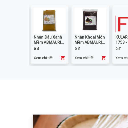
colate
Nhân Đậu Xanh
Nhân Khoai Môn
KULAR
mpound
Mềm ABMAURI
Mềm ABMAURI
1753 -
ng W14 1kg
3kg
3kg
0 đ
0 đ
0 đ
chi tiết
Xem chi tiết
Xem chi tiết
Xem chi