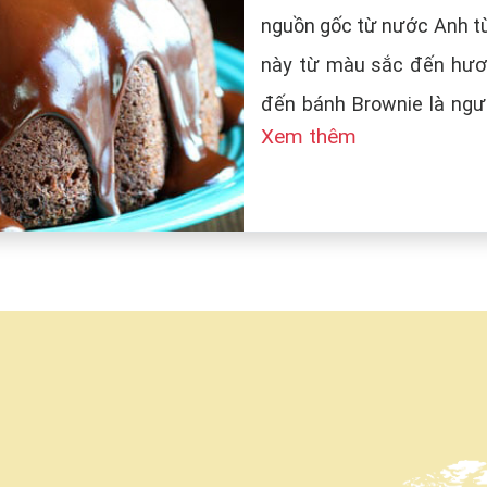
nguồn gốc từ nước Anh từ
này từ màu sắc đến hươn
đến bánh Brownie là ngườ
Xem thêm
tên bánh là Brown (màu n