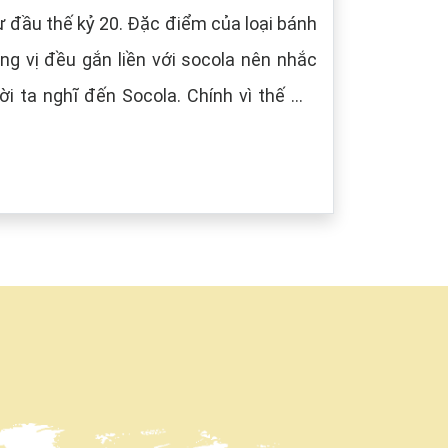
 đầu thế kỷ 20. Đặc điểm của loại bánh
g vị đều gắn liền với socola nên nhắc
i ta nghĩ đến Socola. Chính vì thế mà
âu) tượng trưng cho màu của Socola.