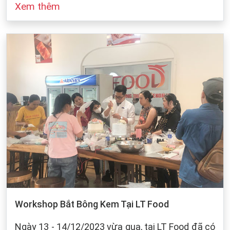
Xem thêm
đó cũng dựa vào sự bảo quản của chúng ta khi
làm bánh. Dưới dây, LT Food sẽ đưa ra những
cách bảo quản chung cho các loại bột mì:
Workshop Bắt Bông Kem Tại LT Food
Ngày 13 - 14/12/2023 vừa qua, tại LT Food đã có