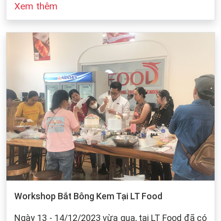
Xem thêm
đó cũng dựa vào sự bảo quản của chúng ta khi
làm bánh. Dưới dây, LT Food sẽ đưa ra những
cách bảo quản chung cho các loại bột mì:
Workshop Bắt Bông Kem Tại LT Food
Ngày 13 - 14/12/2023 vừa qua, tại LT Food đã có