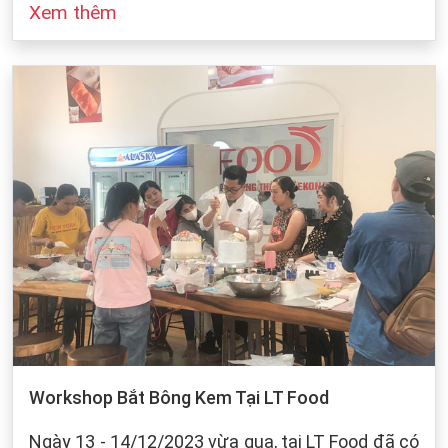
Xem thêm
đó cũng dựa vào sự bảo quản của chúng ta khi
làm bánh. Dưới dây, LT Food sẽ đưa ra những
cách bảo quản chung cho các loại bột mì:
Workshop Bắt Bông Kem Tại LT Food
Ngày 13 - 14/12/2023 vừa qua, tại LT Food đã có