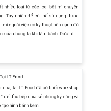
t nhiều loại từ các loại bột mì chuyên
ng. Tuy nhiên để có thể sử dụng được
t mì ngoài việc có kỹ thuật bên cạnh đó
 chúng ta khi làm bánh. Dưới dây,
 cách bảo quản chung cho các loại bột
Tại LT Food
 qua, tại LT Food đã có buổi workshop
m" để đầu bếp chia sẻ những kỹ năng và
ề tạo hình bánh kem.