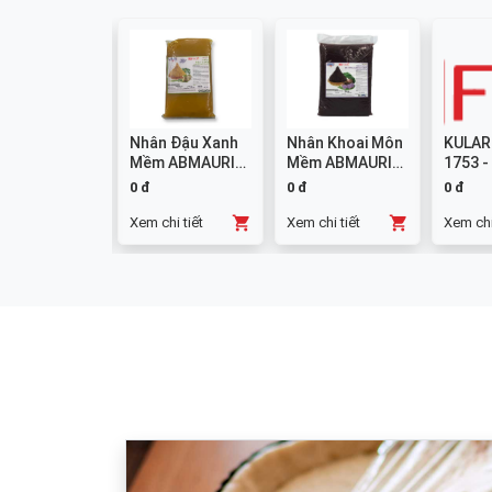
colate
Nhân Đậu Xanh
Nhân Khoai Môn
KULAR
mpound
Mềm ABMAURI
Mềm ABMAURI
1753 -
ng W14 1kg
3kg
3kg
0 đ
0 đ
0 đ
chi tiết
Xem chi tiết
Xem chi tiết
Xem chi