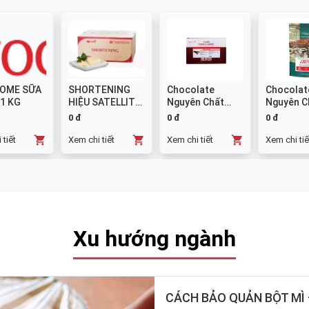
OME SỮA
SHORTENING
Chocolate
Chocolat
 1 KG
HIỆU SATELLITE
Nguyên Chất
Nguyên C
25 KG
Đen GHANA
Sữa 38% -
0 đ
0 đ
0 đ
Thanh 10x1kg
 tiết
Xem chi tiết
Xem chi tiết
Xem chi tiế
Xu hướng ngành
CÁCH BẢO QUẢN BỘT MÌ