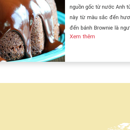
nguồn gốc từ nước Anh từ
này từ màu sắc đến hươn
đến bánh Brownie là ngườ
Xem thêm
tên bánh là Brown (màu n