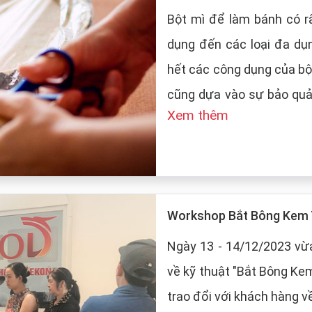
Bột mì để làm bánh có rấ
dụng đến các loại đa dụ
hết các công dụng của bộ
cũng dựa vào sự bảo quản của
Xem thêm
LT Food sẽ đưa ra những
mì:
Workshop Bắt Bông Kem 
Ngày 13 - 14/12/2023 vừa
về kỹ thuật "Bắt Bông Ke
trao đổi với khách hàng v