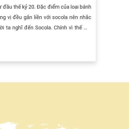
 đầu thế kỷ 20. Đặc điểm của loại bánh
g vị đều gắn liền với socola nên nhắc
i ta nghĩ đến Socola. Chính vì thế mà
âu) tượng trưng cho màu của Socola.