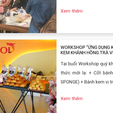
Xem thêm
WORKSHOP “ỨNG DỤNG KE
KEM KHÁNH HỒNG TRÀ V
Tại buổi Workshop quý 
thức mới lạ: + Cốt bán
SPONGE) + Bánh kem vị tr
Xem thêm