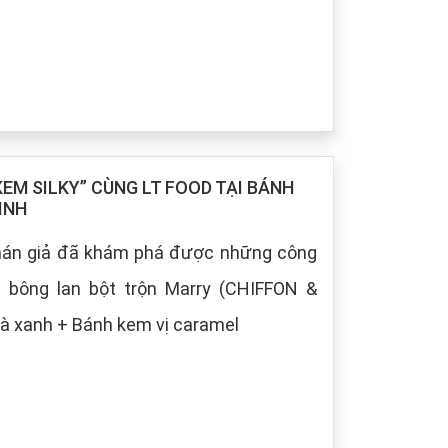
M SILKY” CÙNG LT FOOD TẠI BÁNH
INH
khán giả đã khám phá được những công
h bông lan bột trộn Marry (CHIFFON &
à xanh + Bánh kem vị caramel