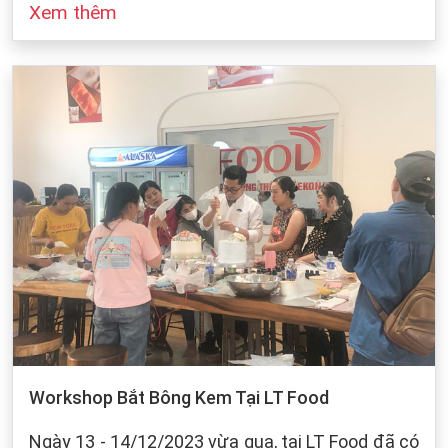
Xem thêm
đó cũng dựa vào sự bảo quản của chúng ta khi
làm bánh. Dưới dây, LT Food sẽ đưa ra những
cách bảo quản chung cho các loại bột mì:
Workshop Bắt Bông Kem Tại LT Food
Ngày 13 - 14/12/2023 vừa qua, tại LT Food đã có