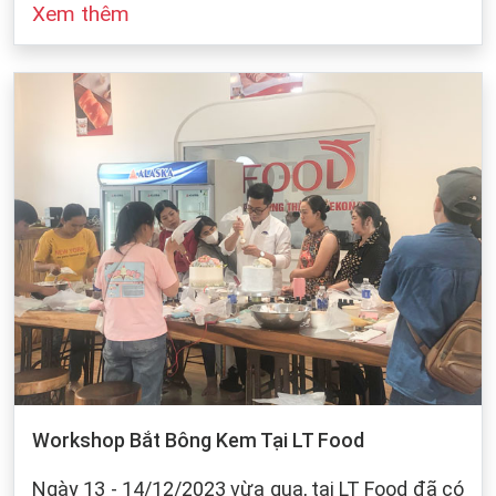
Xem thêm
đó cũng dựa vào sự bảo quản của chúng ta khi
làm bánh. Dưới dây, LT Food sẽ đưa ra những
cách bảo quản chung cho các loại bột mì:
Workshop Bắt Bông Kem Tại LT Food
Ngày 13 - 14/12/2023 vừa qua, tại LT Food đã có