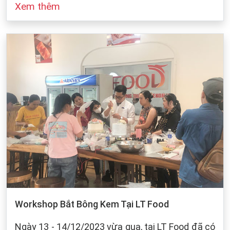
Xem thêm
đó cũng dựa vào sự bảo quản của chúng ta khi
làm bánh. Dưới dây, LT Food sẽ đưa ra những
cách bảo quản chung cho các loại bột mì:
Workshop Bắt Bông Kem Tại LT Food
Ngày 13 - 14/12/2023 vừa qua, tại LT Food đã có