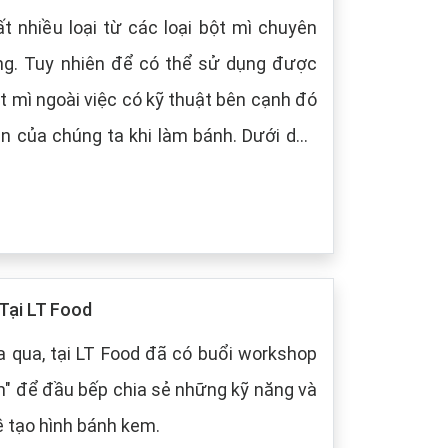
t nhiều loại từ các loại bột mì chuyên
ng. Tuy nhiên để có thể sử dụng được
t mì ngoài việc có kỹ thuật bên cạnh đó
 chúng ta khi làm bánh. Dưới dây,
 cách bảo quản chung cho các loại bột
Tại LT Food
 qua, tại LT Food đã có buổi workshop
m" để đầu bếp chia sẻ những kỹ năng và
ề tạo hình bánh kem.