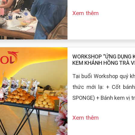
Xem thêm
WORKSHOP “ỨNG DỤNG KE
KEM KHÁNH HỒNG TRÀ V
Tại buổi Workshop quý 
thức mới lạ: + Cốt bán
SPONGE) + Bánh kem vị tr
Xem thêm