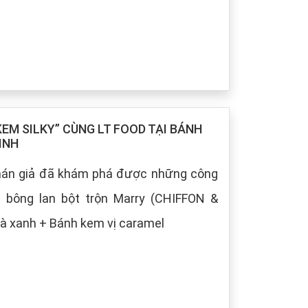
M SILKY” CÙNG LT FOOD TẠI BÁNH
INH
khán giả đã khám phá được những công
h bông lan bột trộn Marry (CHIFFON &
à xanh + Bánh kem vị caramel