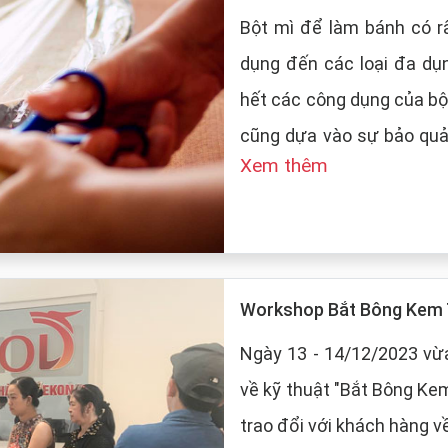
Bột mì để làm bánh có rấ
dụng đến các loại đa dụ
hết các công dụng của bộ
cũng dựa vào sự bảo quản của
Xem thêm
LT Food sẽ đưa ra những
mì:
Workshop Bắt Bông Kem 
Ngày 13 - 14/12/2023 vừa
về kỹ thuật "Bắt Bông Ke
trao đổi với khách hàng v