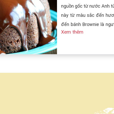
nguồn gốc từ nước Anh từ
này từ màu sắc đến hươn
đến bánh Brownie là ngườ
Xem thêm
tên bánh là Brown (màu n