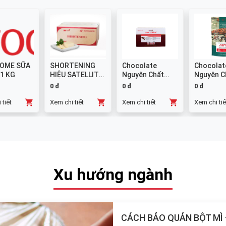
OME SỮA
SHORTENING
Chocolate
Chocolat
 1 KG
HIỆU SATELLITE
Nguyên Chất
Nguyên C
25 KG
Đen GHANA
Sữa 38% -
0 đ
0 đ
0 đ
Thanh 10x1kg
 tiết
Xem chi tiết
Xem chi tiết
Xem chi tiế
Xu hướng ngành
CÁCH BẢO QUẢN BỘT MÌ