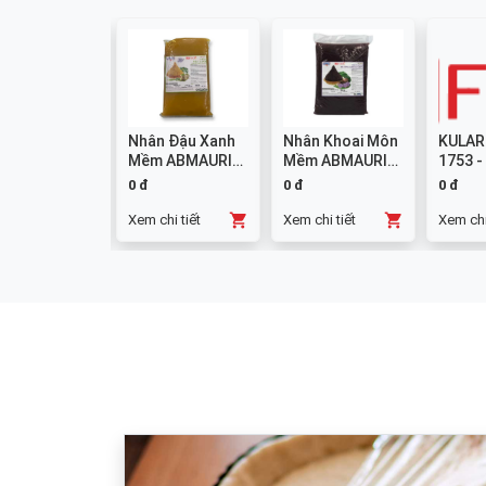
colate
Nhân Đậu Xanh
Nhân Khoai Môn
KULAR
mpound
Mềm ABMAURI
Mềm ABMAURI
1753 -
ng W14 1kg
3kg
3kg
0 đ
0 đ
0 đ
chi tiết
Xem chi tiết
Xem chi tiết
Xem chi