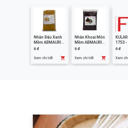
colate
Nhân Đậu Xanh
Nhân Khoai Môn
KULAR
mpound
Mềm ABMAURI
Mềm ABMAURI
1753 -
ng W14 1kg
3kg
3kg
0 đ
0 đ
0 đ
chi tiết
Xem chi tiết
Xem chi tiết
Xem chi