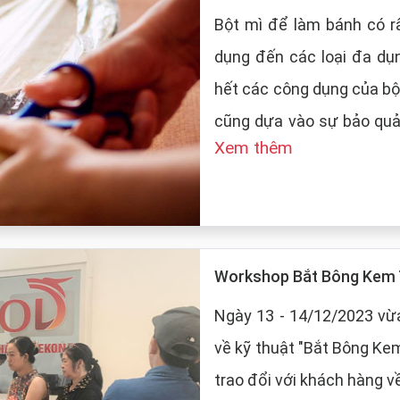
Bột mì để làm bánh có rấ
dụng đến các loại đa dụ
hết các công dụng của bộ
cũng dựa vào sự bảo quản của
Xem thêm
LT Food sẽ đưa ra những
mì:
Workshop Bắt Bông Kem 
Ngày 13 - 14/12/2023 vừa
về kỹ thuật "Bắt Bông Ke
trao đổi với khách hàng v