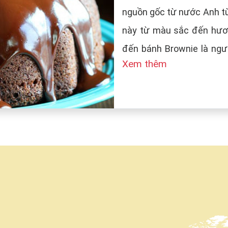
nguồn gốc từ nước Anh từ
này từ màu sắc đến hươn
đến bánh Brownie là ngườ
Xem thêm
tên bánh là Brown (màu n