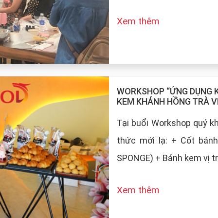
Xem thêm
WORKSHOP “ỨNG DỤNG KE
KEM KHÁNH HỒNG TRÀ V
Tại buổi Workshop quý 
thức mới lạ: + Cốt bán
SPONGE) + Bánh kem vị tr
Xem thêm