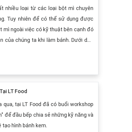
t nhiều loại từ các loại bột mì chuyên
ng. Tuy nhiên để có thể sử dụng được
t mì ngoài việc có kỹ thuật bên cạnh đó
 chúng ta khi làm bánh. Dưới dây,
 cách bảo quản chung cho các loại bột
Tại LT Food
 qua, tại LT Food đã có buổi workshop
m" để đầu bếp chia sẻ những kỹ năng và
ề tạo hình bánh kem.