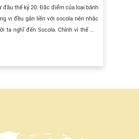
 đầu thế kỷ 20. Đặc điểm của loại bánh
g vị đều gắn liền với socola nên nhắc
i ta nghĩ đến Socola. Chính vì thế mà
âu) tượng trưng cho màu của Socola.