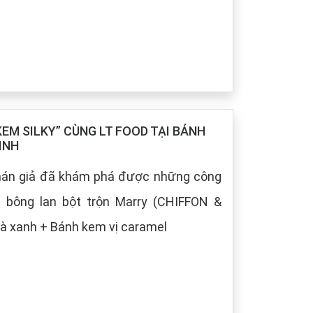
M SILKY” CÙNG LT FOOD TẠI BÁNH
INH
khán giả đã khám phá được những công
h bông lan bột trộn Marry (CHIFFON &
à xanh + Bánh kem vị caramel