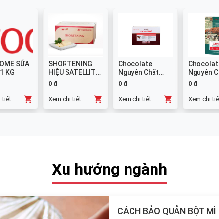
OME SỮA
SHORTENING
Chocolate
Chocolat
 1 KG
HIỆU SATELLITE
Nguyên Chất
Nguyên C
25 KG
Đen GHANA
Sữa 38% -
0 đ
0 đ
0 đ
Thanh 10x1kg
 tiết
Xem chi tiết
Xem chi tiết
Xem chi tiế
Xu hướng ngành
CÁCH BẢO QUẢN BỘT MÌ