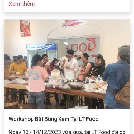
Xem thêm
đó cũng dựa vào sự bảo quản của chúng ta khi
làm bánh. Dưới dây, LT Food sẽ đưa ra những
cách bảo quản chung cho các loại bột mì:
Workshop Bắt Bông Kem Tại LT Food
Ngày 13 - 14/12/2023 vừa qua, tại LT Food đã có