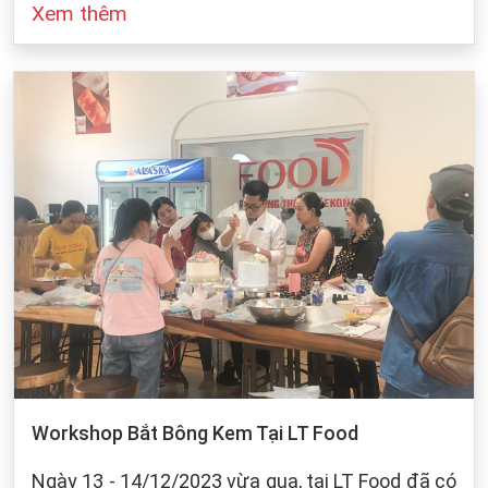
Xem thêm
đó cũng dựa vào sự bảo quản của chúng ta khi
làm bánh. Dưới dây, LT Food sẽ đưa ra những
cách bảo quản chung cho các loại bột mì:
Workshop Bắt Bông Kem Tại LT Food
Ngày 13 - 14/12/2023 vừa qua, tại LT Food đã có