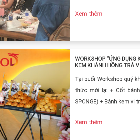
Xem thêm
WORKSHOP “ỨNG DỤNG KE
KEM KHÁNH HỒNG TRÀ V
Tại buổi Workshop quý 
thức mới lạ: + Cốt bán
SPONGE) + Bánh kem vị tr
Xem thêm