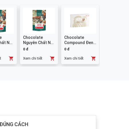
e
Chocolate
Chocolate
Chocolate
hất Nút
Nguyên Chất Nút
Compound Đen
Compound
 1kg
Đen 58% - 1kg
Thanh CCT D632
Trắng W23 -
0 đ
0 đ
0 đ
1kg
t
Xem chi tiết
Xem chi tiết
Xem chi tiết
 ĐÚNG CÁCH