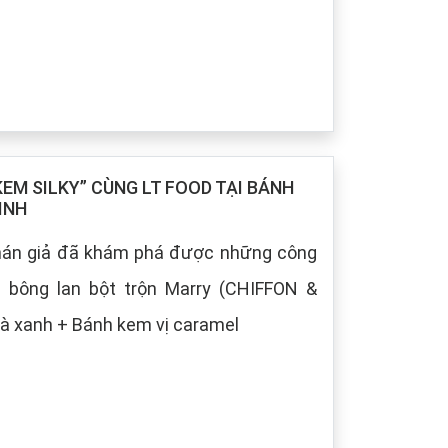
M SILKY” CÙNG LT FOOD TẠI BÁNH
INH
khán giả đã khám phá được những công
h bông lan bột trộn Marry (CHIFFON &
à xanh + Bánh kem vị caramel