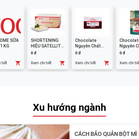
OME SỮA
SHORTENING
Chocolate
Chocolat
 1 KG
HIỆU SATELLITE
Nguyên Chất
Nguyên C
25 KG
Đen GHANA
Sữa 38% -
0 đ
0 đ
0 đ
Thanh 10x1kg
 tiết
Xem chi tiết
Xem chi tiết
Xem chi tiế
Xu hướng ngành
CÁCH BẢO QUẢN BỘT MÌ