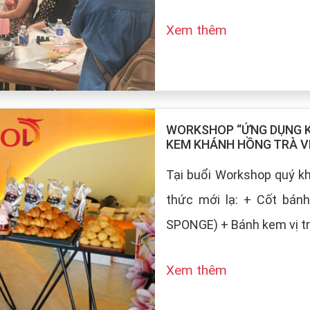
Xem thêm
WORKSHOP “ỨNG DỤNG KE
KEM KHÁNH HỒNG TRÀ V
Tại buổi Workshop quý 
thức mới lạ: + Cốt bán
SPONGE) + Bánh kem vị tr
Xem thêm