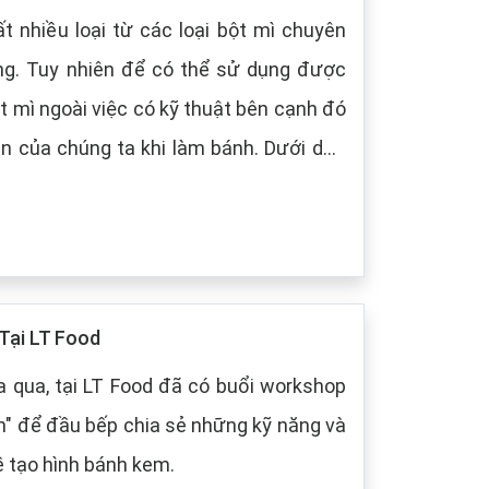
t nhiều loại từ các loại bột mì chuyên
ng. Tuy nhiên để có thể sử dụng được
t mì ngoài việc có kỹ thuật bên cạnh đó
 chúng ta khi làm bánh. Dưới dây,
 cách bảo quản chung cho các loại bột
Tại LT Food
 qua, tại LT Food đã có buổi workshop
m" để đầu bếp chia sẻ những kỹ năng và
ề tạo hình bánh kem.