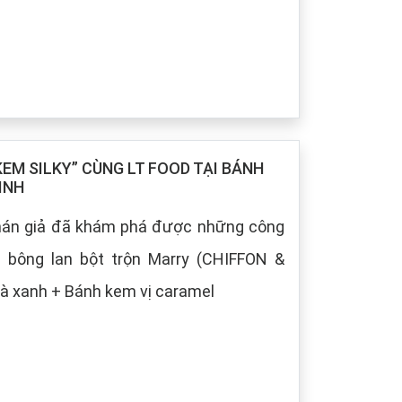
M SILKY” CÙNG LT FOOD TẠI BÁNH
INH
khán giả đã khám phá được những công
h bông lan bột trộn Marry (CHIFFON &
à xanh + Bánh kem vị caramel