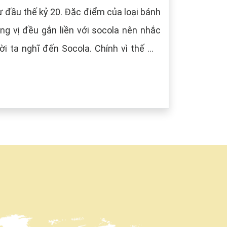
 đầu thế kỷ 20. Đặc điểm của loại bánh
g vị đều gắn liền với socola nên nhắc
i ta nghĩ đến Socola. Chính vì thế mà
âu) tượng trưng cho màu của Socola.