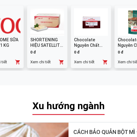
OME SỮA
SHORTENING
Chocolate
Chocolat
 1 KG
HIỆU SATELLITE
Nguyên Chất
Nguyên C
25 KG
Đen GHANA
Sữa 38% -
0 đ
0 đ
0 đ
Thanh 10x1kg
 tiết
Xem chi tiết
Xem chi tiết
Xem chi tiế
Xu hướng ngành
CÁCH BẢO QUẢN BỘT MÌ