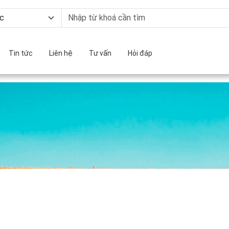
Tin tức
Liên hệ
Tư vấn
Hỏi đáp
ng Hạng Từ Hạ