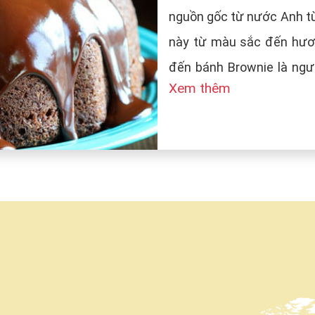
nguồn gốc từ nước Anh từ
này từ màu sắc đến hươn
đến bánh Brownie là ngườ
Xem thêm
tên bánh là Brown (màu n