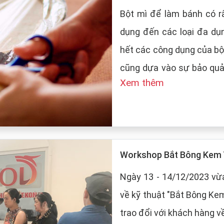
Bột mì để làm bánh có rấ
dụng đến các loại đa dụ
hết các công dụng của bộ
cũng dựa vào sự bảo quản của
Xem thêm
LT Food sẽ đưa ra những
mì:
Workshop Bắt Bông Kem 
Ngày 13 - 14/12/2023 vừa
về kỹ thuật "Bắt Bông Ke
trao đổi với khách hàng v