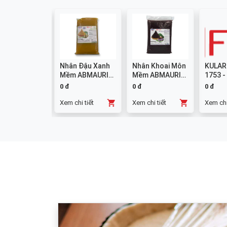
colate
Nhân Đậu Xanh
Nhân Khoai Môn
KULAR
mpound
Mềm ABMAURI
Mềm ABMAURI
1753 -
ng W14 1kg
3kg
3kg
0 đ
0 đ
0 đ
chi tiết
Xem chi tiết
Xem chi tiết
Xem chi