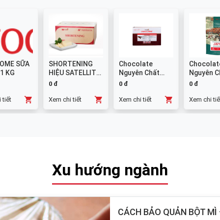
OME SỮA
SHORTENING
Chocolate
Chocolat
 1 KG
HIỆU SATELLITE
Nguyên Chất
Nguyên C
25 KG
Đen GHANA
Sữa 38% -
0 đ
0 đ
0 đ
Thanh 10x1kg
 tiết
Xem chi tiết
Xem chi tiết
Xem chi tiế
Xu hướng ngành
CÁCH BẢO QUẢN BỘT MÌ