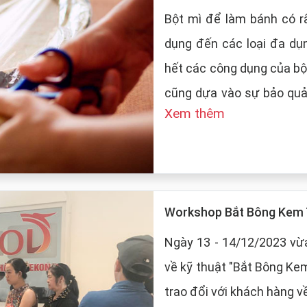
Bột mì để làm bánh có rấ
dụng đến các loại đa dụ
hết các công dụng của bộ
cũng dựa vào sự bảo quản của
Xem thêm
LT Food sẽ đưa ra những
mì:
Workshop Bắt Bông Kem 
Ngày 13 - 14/12/2023 vừa
về kỹ thuật "Bắt Bông Ke
trao đổi với khách hàng v