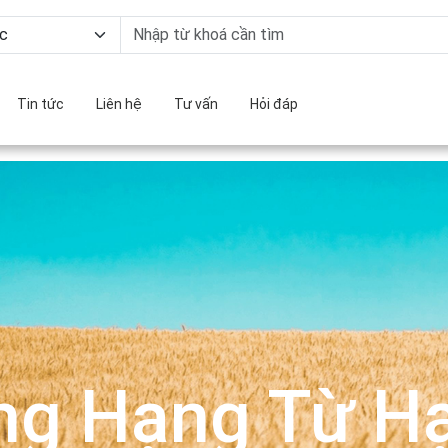
Tin tức
Liên hệ
Tư vấn
Hỏi đáp
ng Hạng Từ Hạ