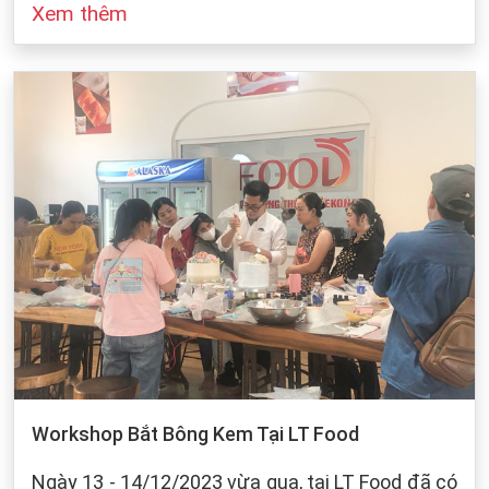
Xem thêm
đó cũng dựa vào sự bảo quản của chúng ta khi
làm bánh. Dưới dây, LT Food sẽ đưa ra những
cách bảo quản chung cho các loại bột mì:
Workshop Bắt Bông Kem Tại LT Food
Ngày 13 - 14/12/2023 vừa qua, tại LT Food đã có