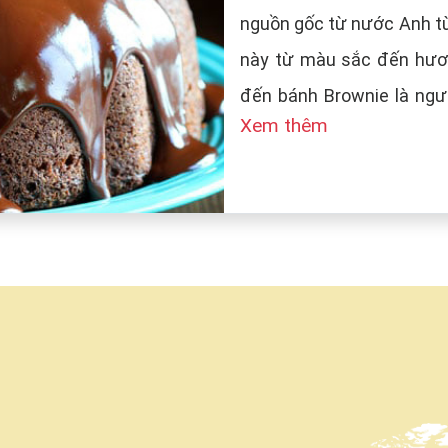
nguồn gốc từ nước Anh từ
này từ màu sắc đến hươn
đến bánh Brownie là ngườ
Xem thêm
tên bánh là Brown (màu n