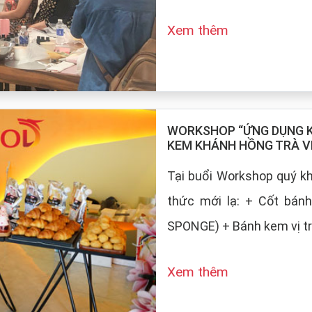
Xem thêm
WORKSHOP “ỨNG DỤNG KE
KEM KHÁNH HỒNG TRÀ V
Tại buổi Workshop quý 
thức mới lạ: + Cốt bán
SPONGE) + Bánh kem vị tr
Xem thêm