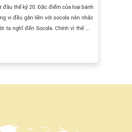
 đầu thế kỷ 20. Đặc điểm của loại bánh
g vị đều gắn liền với socola nên nhắc
i ta nghĩ đến Socola. Chính vì thế mà
âu) tượng trưng cho màu của Socola.