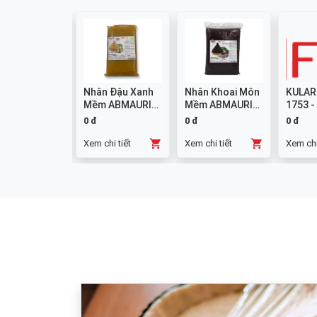
colate
Nhân Đậu Xanh
Nhân Khoai Môn
KULAR
mpound
Mềm ABMAURI
Mềm ABMAURI
1753 -
ng W14 1kg
3kg
3kg
0 đ
0 đ
0 đ
chi tiết
Xem chi tiết
Xem chi tiết
Xem chi