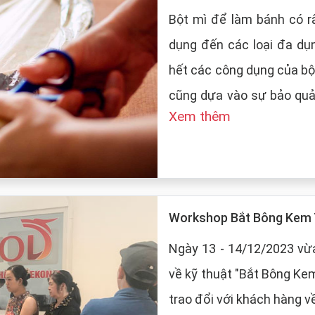
Bột mì để làm bánh có rấ
dụng đến các loại đa dụ
hết các công dụng của bộ
cũng dựa vào sự bảo quản của
Xem thêm
LT Food sẽ đưa ra những
mì:
Workshop Bắt Bông Kem 
Ngày 13 - 14/12/2023 vừa
về kỹ thuật "Bắt Bông Ke
trao đổi với khách hàng v