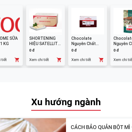
OME SỮA
SHORTENING
Chocolate
Chocolat
 1 KG
HIỆU SATELLITE
Nguyên Chất
Nguyên C
25 KG
Đen GHANA
Sữa 38% -
0 đ
0 đ
0 đ
Thanh 10x1kg
 tiết
Xem chi tiết
Xem chi tiết
Xem chi tiế
Xu hướng ngành
CÁCH BẢO QUẢN BỘT MÌ