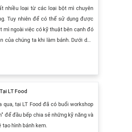
t nhiều loại từ các loại bột mì chuyên
ng. Tuy nhiên để có thể sử dụng được
t mì ngoài việc có kỹ thuật bên cạnh đó
 chúng ta khi làm bánh. Dưới dây,
 cách bảo quản chung cho các loại bột
Tại LT Food
 qua, tại LT Food đã có buổi workshop
m" để đầu bếp chia sẻ những kỹ năng và
ề tạo hình bánh kem.