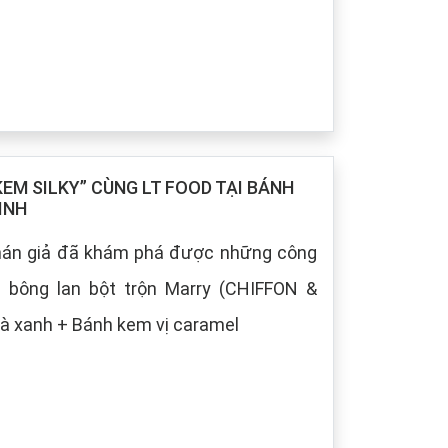
M SILKY” CÙNG LT FOOD TẠI BÁNH
INH
khán giả đã khám phá được những công
h bông lan bột trộn Marry (CHIFFON &
à xanh + Bánh kem vị caramel