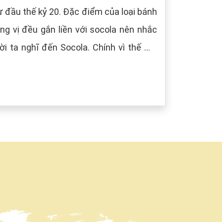
 đầu thế kỷ 20. Đặc điểm của loại bánh
g vị đều gắn liền với socola nên nhắc
i ta nghĩ đến Socola. Chính vì thế mà
âu) tượng trưng cho màu của Socola.