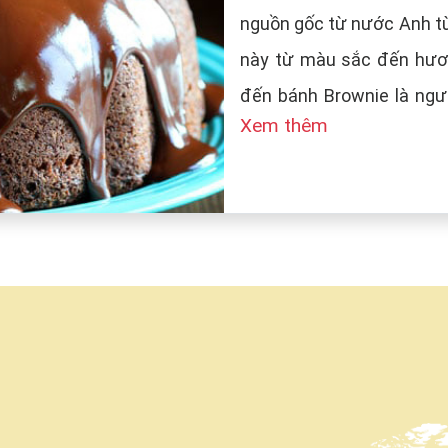
nguồn gốc từ nước Anh từ
này từ màu sắc đến hươn
đến bánh Brownie là ngườ
Xem thêm
tên bánh là Brown (màu n