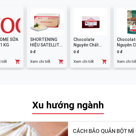
OME SỮA
SHORTENING
Chocolate
Chocolat
 1 KG
HIỆU SATELLITE
Nguyên Chất
Nguyên C
25 KG
Đen GHANA
Sữa 38% -
0 đ
0 đ
0 đ
Thanh 10x1kg
 tiết
Xem chi tiết
Xem chi tiết
Xem chi tiế
Xu hướng ngành
CÁCH BẢO QUẢN BỘT MÌ