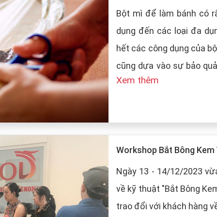
Bột mì để làm bánh có rấ
dụng đến các loại đa dụ
hết các công dụng của bộ
cũng dựa vào sự bảo quản của
Xem thêm
LT Food sẽ đưa ra những
mì:
Workshop Bắt Bông Kem 
Ngày 13 - 14/12/2023 vừa
về kỹ thuật "Bắt Bông Ke
trao đổi với khách hàng v