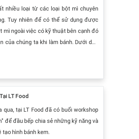
t nhiều loại từ các loại bột mì chuyên
ng. Tuy nhiên để có thể sử dụng được
t mì ngoài việc có kỹ thuật bên cạnh đó
 chúng ta khi làm bánh. Dưới dây,
 cách bảo quản chung cho các loại bột
Tại LT Food
 qua, tại LT Food đã có buổi workshop
m" để đầu bếp chia sẻ những kỹ năng và
ề tạo hình bánh kem.