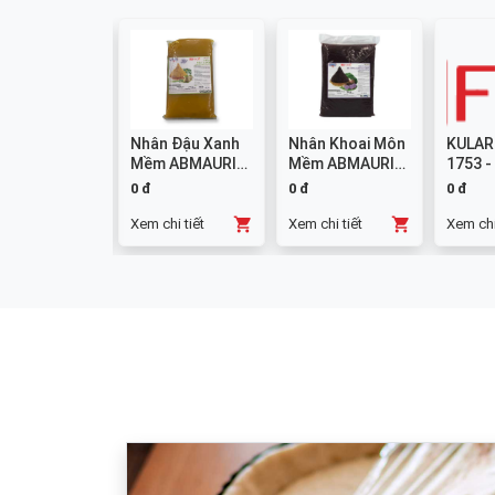
colate
Nhân Đậu Xanh
Nhân Khoai Môn
KULAR
mpound
Mềm ABMAURI
Mềm ABMAURI
1753 -
ng W14 1kg
3kg
3kg
0 đ
0 đ
0 đ
chi tiết
Xem chi tiết
Xem chi tiết
Xem chi