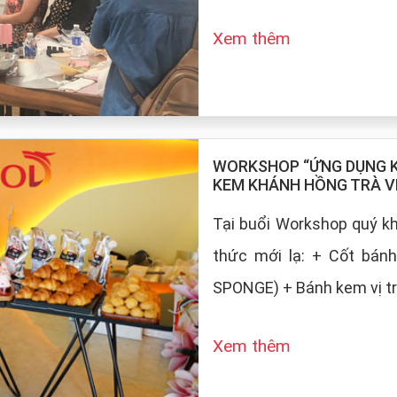
Xem thêm
WORKSHOP “ỨNG DỤNG KE
KEM KHÁNH HỒNG TRÀ V
Tại buổi Workshop quý 
thức mới lạ: + Cốt bán
SPONGE) + Bánh kem vị tr
Xem thêm