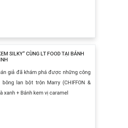
M SILKY” CÙNG LT FOOD TẠI BÁNH
INH
khán giả đã khám phá được những công
h bông lan bột trộn Marry (CHIFFON &
à xanh + Bánh kem vị caramel