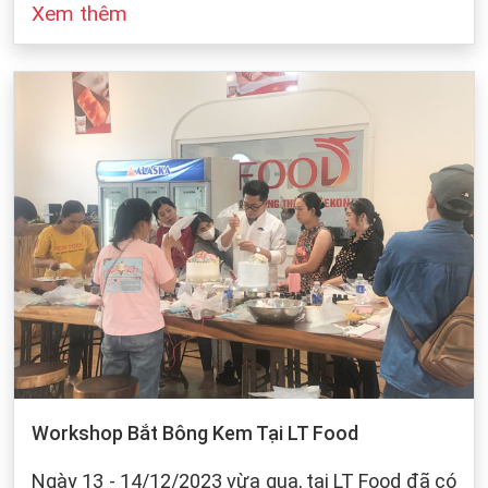
Xem thêm
đó cũng dựa vào sự bảo quản của chúng ta khi
làm bánh. Dưới dây, LT Food sẽ đưa ra những
cách bảo quản chung cho các loại bột mì:
Workshop Bắt Bông Kem Tại LT Food
Ngày 13 - 14/12/2023 vừa qua, tại LT Food đã có