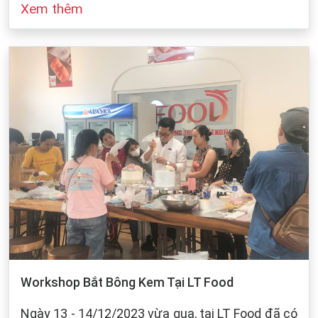
Xem thêm
đó cũng dựa vào sự bảo quản của chúng ta khi
làm bánh. Dưới dây, LT Food sẽ đưa ra những
cách bảo quản chung cho các loại bột mì:
Workshop Bắt Bông Kem Tại LT Food
Ngày 13 - 14/12/2023 vừa qua, tại LT Food đã có