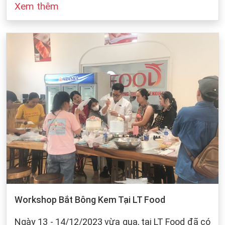
Xem thêm
đó cũng dựa vào sự bảo quản của chúng ta khi
làm bánh. Dưới dây, LT Food sẽ đưa ra những
cách bảo quản chung cho các loại bột mì:
Workshop Bắt Bông Kem Tại LT Food
Ngày 13 - 14/12/2023 vừa qua, tại LT Food đã có