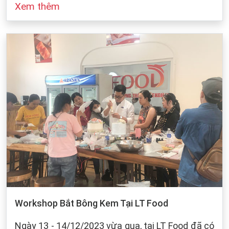
Xem thêm
đó cũng dựa vào sự bảo quản của chúng ta khi
làm bánh. Dưới dây, LT Food sẽ đưa ra những
cách bảo quản chung cho các loại bột mì:
Workshop Bắt Bông Kem Tại LT Food
Ngày 13 - 14/12/2023 vừa qua, tại LT Food đã có