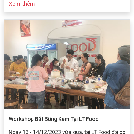
Xem thêm
đó cũng dựa vào sự bảo quản của chúng ta khi
làm bánh. Dưới dây, LT Food sẽ đưa ra những
cách bảo quản chung cho các loại bột mì:
Workshop Bắt Bông Kem Tại LT Food
Ngày 13 - 14/12/2023 vừa qua, tại LT Food đã có