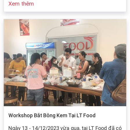
Xem thêm
đó cũng dựa vào sự bảo quản của chúng ta khi
làm bánh. Dưới dây, LT Food sẽ đưa ra những
cách bảo quản chung cho các loại bột mì:
Workshop Bắt Bông Kem Tại LT Food
Ngày 13 - 14/12/2023 vừa qua, tại LT Food đã có