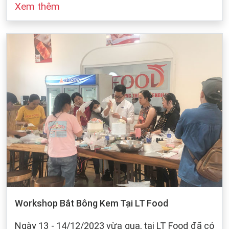
Xem thêm
đó cũng dựa vào sự bảo quản của chúng ta khi
làm bánh. Dưới dây, LT Food sẽ đưa ra những
cách bảo quản chung cho các loại bột mì:
Workshop Bắt Bông Kem Tại LT Food
Ngày 13 - 14/12/2023 vừa qua, tại LT Food đã có