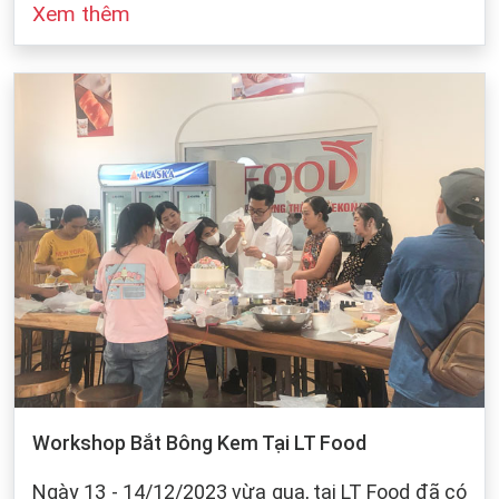
Xem thêm
đó cũng dựa vào sự bảo quản của chúng ta khi
làm bánh. Dưới dây, LT Food sẽ đưa ra những
cách bảo quản chung cho các loại bột mì:
Workshop Bắt Bông Kem Tại LT Food
Ngày 13 - 14/12/2023 vừa qua, tại LT Food đã có