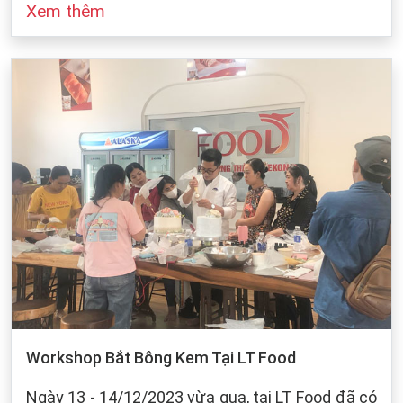
Xem thêm
đó cũng dựa vào sự bảo quản của chúng ta khi
làm bánh. Dưới dây, LT Food sẽ đưa ra những
cách bảo quản chung cho các loại bột mì:
Workshop Bắt Bông Kem Tại LT Food
Ngày 13 - 14/12/2023 vừa qua, tại LT Food đã có