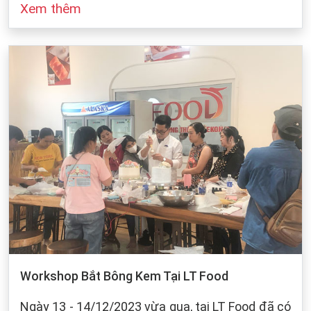
Xem thêm
đó cũng dựa vào sự bảo quản của chúng ta khi
làm bánh. Dưới dây, LT Food sẽ đưa ra những
cách bảo quản chung cho các loại bột mì:
Workshop Bắt Bông Kem Tại LT Food
Ngày 13 - 14/12/2023 vừa qua, tại LT Food đã có