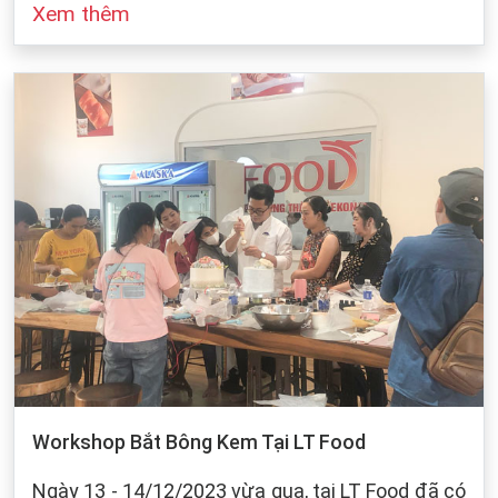
Xem thêm
đó cũng dựa vào sự bảo quản của chúng ta khi
làm bánh. Dưới dây, LT Food sẽ đưa ra những
cách bảo quản chung cho các loại bột mì:
Workshop Bắt Bông Kem Tại LT Food
Ngày 13 - 14/12/2023 vừa qua, tại LT Food đã có