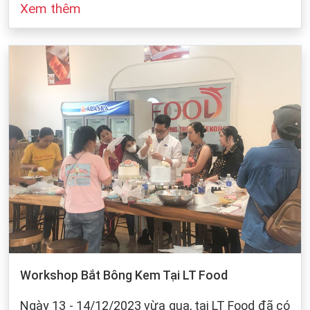
Xem thêm
đó cũng dựa vào sự bảo quản của chúng ta khi
làm bánh. Dưới dây, LT Food sẽ đưa ra những
cách bảo quản chung cho các loại bột mì:
Workshop Bắt Bông Kem Tại LT Food
Ngày 13 - 14/12/2023 vừa qua, tại LT Food đã có