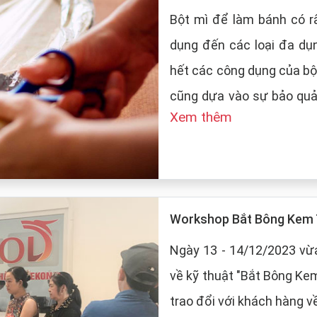
Bột mì để làm bánh có rấ
dụng đến các loại đa dụ
hết các công dụng của bộ
cũng dựa vào sự bảo quản của
Xem thêm
LT Food sẽ đưa ra những
mì:
Workshop Bắt Bông Kem 
Ngày 13 - 14/12/2023 vừa
về kỹ thuật "Bắt Bông Ke
trao đổi với khách hàng v