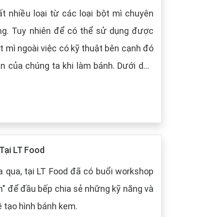
t nhiều loại từ các loại bột mì chuyên
ng. Tuy nhiên để có thể sử dụng được
t mì ngoài việc có kỹ thuật bên cạnh đó
 chúng ta khi làm bánh. Dưới dây,
 cách bảo quản chung cho các loại bột
Tại LT Food
 qua, tại LT Food đã có buổi workshop
m" để đầu bếp chia sẻ những kỹ năng và
ề tạo hình bánh kem.