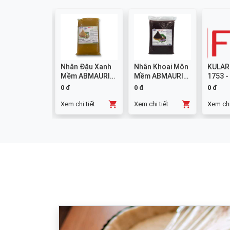
colate
Nhân Đậu Xanh
Nhân Khoai Môn
KULAR
mpound
Mềm ABMAURI
Mềm ABMAURI
1753 -
ng W14 1kg
3kg
3kg
0 đ
0 đ
0 đ
chi tiết
Xem chi tiết
Xem chi tiết
Xem chi