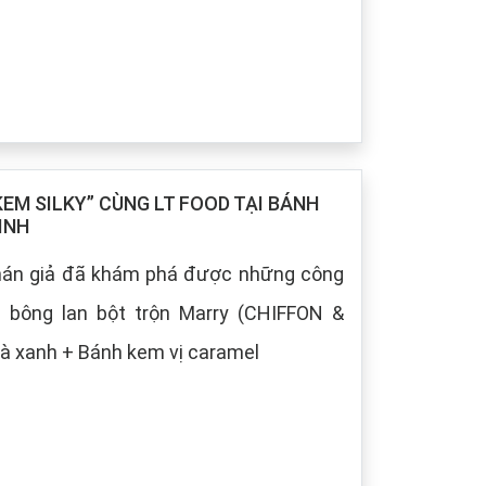
M SILKY” CÙNG LT FOOD TẠI BÁNH
INH
khán giả đã khám phá được những công
h bông lan bột trộn Marry (CHIFFON &
à xanh + Bánh kem vị caramel