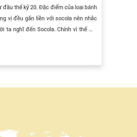
 đầu thế kỷ 20. Đặc điểm của loại bánh
g vị đều gắn liền với socola nên nhắc
i ta nghĩ đến Socola. Chính vì thế mà
âu) tượng trưng cho màu của Socola.