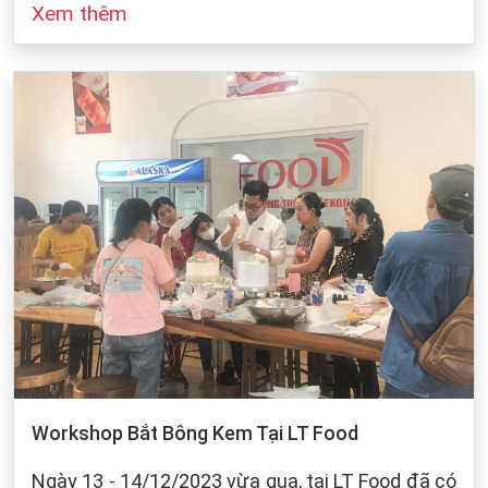
Xem thêm
đó cũng dựa vào sự bảo quản của chúng ta khi
làm bánh. Dưới dây, LT Food sẽ đưa ra những
cách bảo quản chung cho các loại bột mì:
Workshop Bắt Bông Kem Tại LT Food
Ngày 13 - 14/12/2023 vừa qua, tại LT Food đã có